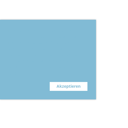
Diese Website verwendet Cookies.
Nähere Informationen dazu und zu Ihren
Rechten als Benutzer finden Sie in
unserer Datenschutzerklärung. Klicken
Sie auf "Akzeptieren" um Cookies zu
akzeptieren und unsere Website
vollumfänglich einsehen zu können.
Mehr Infos
Ablehnen
Akzeptieren